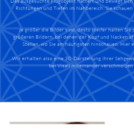
Das ausgesuchte Flugobjekt flattert und bewegt sich 
Richtungen und Tiefen im Nahbereich. Sie schauen 
Je größer die Bilder sind, desto steifer halten S
größeren Bildern, bei denen der Kopf und Nacken ste
Stellen, wo Sie am häufigsten hinschauen. Hier
Wir erhalten also eine 3D-Darstellung Ihrer Sehgew
bei Visall miteinander verschmolzen 