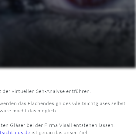
t der virtuellen Seh-Analyse entführen.
rden das Flächendesign des Gleitsichtglases selbst
tware macht das möglich.
ten Gläser bei der Firma Visall entstehen lassen.
tsichtplus.de
ist genau das unser Ziel.