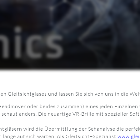
n Gleitsichtglases und lassen Sie sich von uns in die Wel
admover oder beides zusammen) eines jeden Einzelnen we
 schaut anders. Die neuartige VR-Brille mit spezieller Sof
ichtgläsern wird die Übermittlung der Sehanalyse die perfek
lange auf sich warten. Als Gleitsicht+Spezialist
www.glei