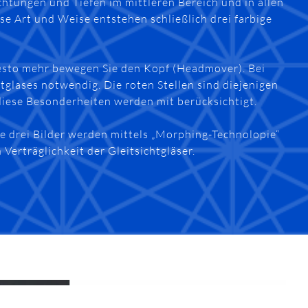
chtungen und Tiefen im mittleren Bereich und in allen
e Art und Weise entstehen schließlich drei farbige
, desto mehr bewegen Sie den Kopf (Headmover). Bei
tglases notwendig. Die roten Stellen sind diejenigen
diese Besonderheiten werden mit berücksichtigt.
e drei Bilder werden mittels „Morphing-Technolopie“
Verträglichkeit der Gleitsichtgläser.