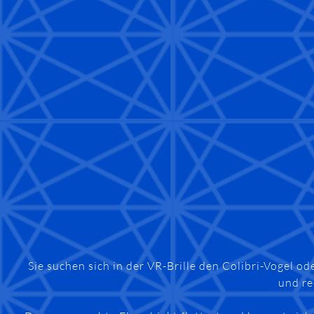
Sie suchen sich in der VR-Brille den Colibri-Vogel 
und re