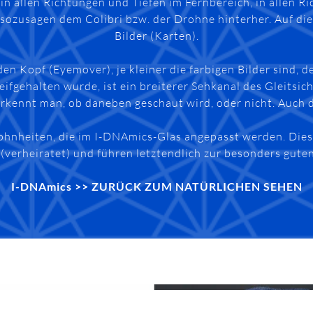
in allen Richtungen und Tiefen im Fernbereich, in allen Ri
sozusagen dem Colibri bzw. der Drohne hinterher. Auf dies
Bilder (Karten).
ie den Kopf (Eyemover), je kleiner die farbigen Bilder sind
ifgehalten wurde, ist ein breiterer Sehkanal des Gleitsich
 erkennt man, ob daneben geschaut wird, oder nicht. Auch 
ohnheiten, die im I-DNAmics-Glas angepasst werden. Dies
(verheiratet) und führen letztendlich zur besonders guten 
I-DNAmics >> ZURÜCK ZUM NATÜRLICHEN SEHEN