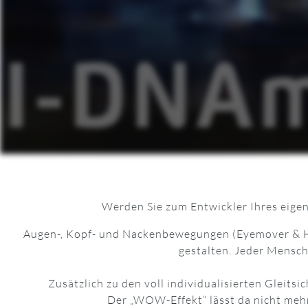
Werden Sie zum Entwickler Ihres eigene
Augen-, Kopf- und Nackenbewegungen (Eyemover & He
gestalten. Jeder Mensch
Zusätzlich zu den voll individualisierten Gleits
Der „WOW-Effekt“ lässt da nicht mehr 